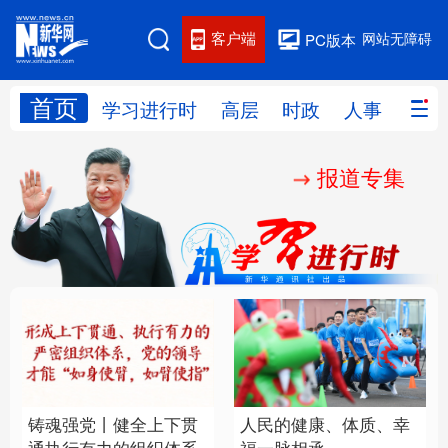
客户端
网站无障碍
PC版本
首页
网站地图
学习进行时
高层
时政
人事
国际
报道专集
学习进行时
高层
时政
人事
国际
财经
网评
港澳
台湾
思客智库
全球连线
教育
科技
科创
量子
体育
文化
书画
健康
军事
铸魂强党丨健全上下贯
人民的健康、体质、幸
访谈
视频
图片
政务