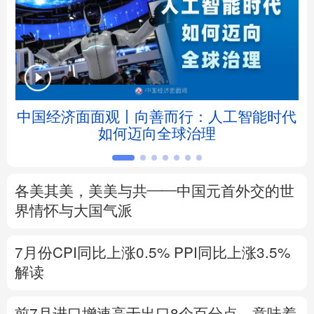
北京
天津
河北
山西
辽宁
吉林
上海
江苏
浙江
安徽
福建
江西
中国经济面面观丨向善而行：人工智能时代
如何迈向全球治理
山东
河南
湖北
湖南
广东
广西
海南
重庆
各美其美，美美与共——中国元首外交的世
四川
贵州
云南
西藏
界情怀与大国气派
陕西
甘肃
青海
宁夏
7月份CPI同比上涨0.5%
PPI同比上涨3.5%
解读
新疆
内蒙古
黑龙江
前7月进口增速高于出口8个百分点，意味着