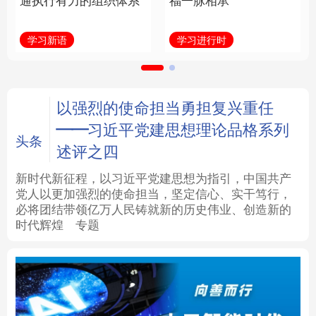
通执行有力的组织体系
福一脉相承
法律
中央文件
金融
汽车
学习新语
学习进行时
食品
人居
信息化
数字经济
学术中国
乡村振兴
银龄
溯源中国
以强烈的使命担当勇担复兴重任
——习近平党建思想理论品格系列
城市
旅游
能源
会展
头条
述评之四
彩票
娱乐
时尚
悦读
新时代新征程，以习近平党建思想为指引，中国共产
党人以更加强烈的使命担当，坚定信心、实干笃行，
必将团结带领亿万人民铸就新的历史伟业、创造新的
公益
一带一路
亚太网
上市公司
时代辉煌
专题
文化产业
地方频道