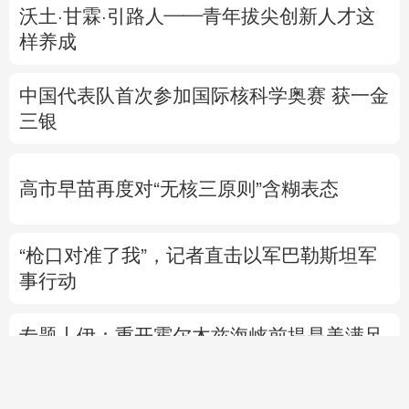
沃土·甘霖·引路人——青年拔尖创新人才这
样养成
中国代表队首次参加国际核科学奥赛 获一金
三银
高市早苗再度对“无核三原则”含糊表态
“枪口对准了我”，记者直击以军巴勒斯坦军
事行动
专题丨
伊：重开霍尔木兹海峡前提是美满足
5个条件
美国防部要求军工企业“大幅加
快”武器生产