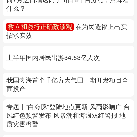
什么？
多语种频道
树立和践行正确政绩观
在为民造福上出实
English
Español
Français
عربى
招求实效
Русский язык
日本語
한국어
上半年国内居民出游34.63亿人次
Deutsch
Português
我国渤海首个千亿方大气田一期开发项目全
面投产
专题丨
“白海豚”登陆地点更新
风雨影响广 台
风红色预警发布
风暴潮和海浪双红警报
地
质灾害橙警