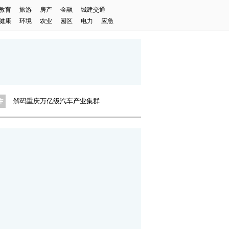
教育
旅游
房产
金融
城建交通
健康
环境
农业
园区
电力
应急
解码重庆万亿级汽车产业集群
在重庆老街来一场citywalk
晒秋｜重庆有座“农业硅谷”
解码重庆万亿级汽车产业集群
在重庆老街来一场citywalk