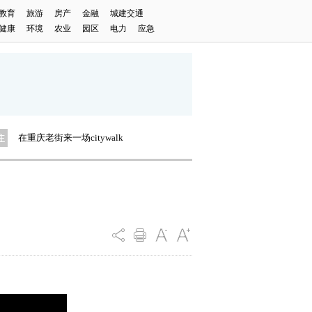
教育
旅游
房产
金融
城建交通
健康
环境
农业
园区
电力
应急
解码重庆万亿级汽车产业集群
在重庆老街来一场citywalk
晒秋｜重庆有座“农业硅谷”
解码重庆万亿级汽车产业集群
在重庆老街来一场citywalk