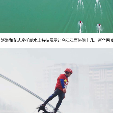
伞巡游和花式摩托艇水上特技展示让乌江江面热闹非凡。新华网 彭