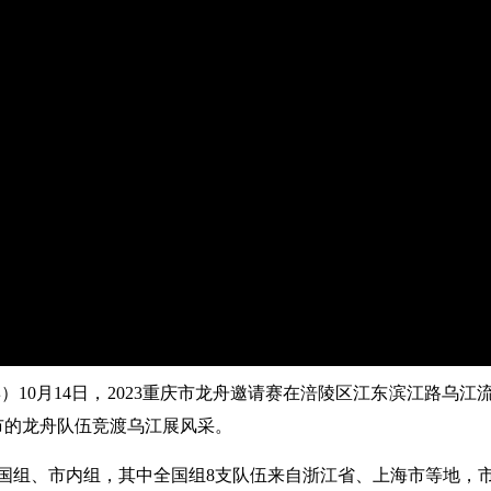
）10月14日，2023重庆市龙舟邀请赛在涪陵区江东滨江路乌
市的龙舟队伍竞渡乌江展风采。
、市内组，其中全国组8支队伍来自浙江省、上海市等地，市