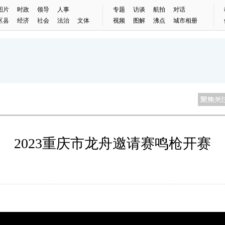
图片
时政
领导
人事
专题
访谈
航拍
对话
区县
经济
社会
法治
文体
视频
图解
沸点
城市相册
2023重庆市龙舟邀请赛鸣枪开赛