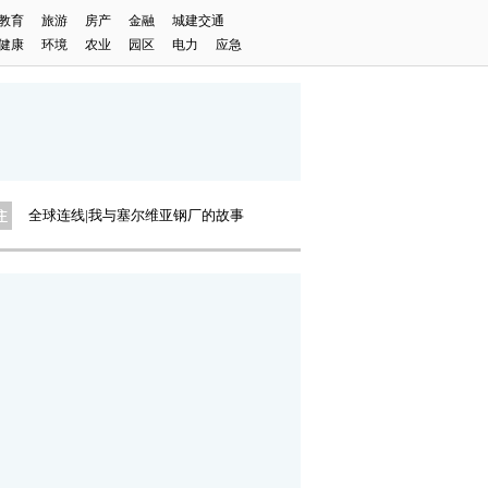
教育
旅游
房产
金融
城建交通
健康
环境
农业
园区
电力
应急
全球连线|我与塞尔维亚钢厂的故事
解码“小巨人”——专精特新看中国
“‘渝’你，相见”摄影大赛
全球连线|我与塞尔维亚钢厂的故事
解码“小巨人”——专精特新看中国