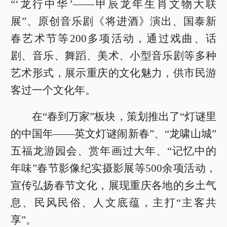
“‘龙行中华’——甲辰龙年生肖文物大联
展”、原创音乐剧《将进酒》演出、国泰新
春艺术节等200多项活动，通过戏曲、话
剧、音乐、舞蹈、美术、小型音乐剧等多种
艺术形式，展示重庆的文化魅力，供市民游
客过一个文化年。
在“春到万家”板块，策划推出了“灯谜里
的中国年——英文灯谜闹新春”、“龙啸山城”
五福龙游园会、赏年画过大年、“记忆中的
年味”春节影像纪实摄影展等500余项活动，
宣传弘扬春节文化，展现重庆各地的乡土气
息、民风民俗、人文底蕴，主打“主客共
享”。