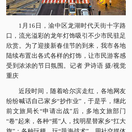
1月16日，渝中区龙湖时代天街十字路
口，流光溢彩的龙年灯饰吸引不少市民驻足
欣赏。为了迎接新春佳节的到来，我市各地
陆续布置出各式各样的灯饰，让市民游客感
受到浓浓的节日氛围。记者 尹诗语 摄/视觉
重庆
近段时间，随着哈尔滨走红，各地网友
纷纷喊话自己家乡“抄作业”，于是乎，继此
前文旅局长“申请出战”后，多地文旅部门
“卷”起来，各种“摇”人，找明星替家乡“扛大
旗”；各种玩梗、玩“题海战术”，用社交媒体