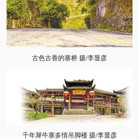
古色古香的寨桥 摄/李显彦
千年犀牛寨多情吊脚楼 摄/李显彦