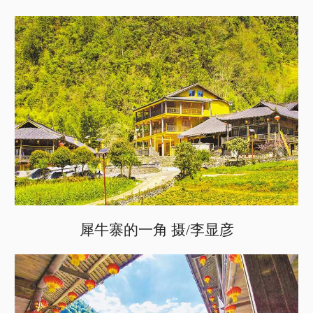
犀牛寨的一角 摄/李显彦