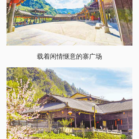
载着闲情惬意的寨广场