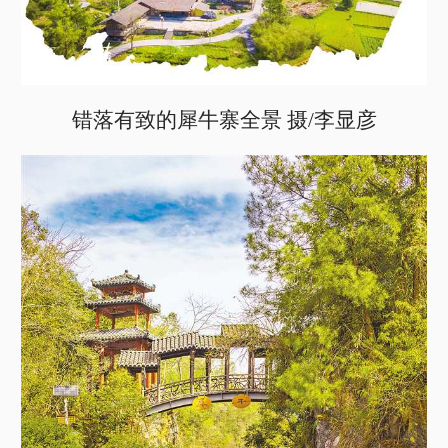
错落有致的犀牛寨全景 摄/李显彦