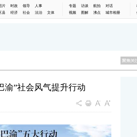
图片
时政
领导
人事
专题
访谈
航拍
对话
区县
经济
社会
法治
文体
视频
图解
沸点
城市相册
巴渝”社会风气提升行动