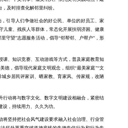
平台，及时排查化解邻里纠纷。
动，引导人们争做社会的好公民、单位的好员工、家
守儿童、残疾人等群体，常态化开展扶弱济困、健康
里守望”志愿服务活动，倡导“邻帮邻、户帮户”，形
授课、知识竞赛、互动游戏等方式，普及家庭教育知
美德，倡导现代家庭文明观念，组织“最美家庭”“文
引导城乡居民评家训、晒家教、育家风、传家规，改陋
升行动将与数字文化、数字文明建设相融合，紧密结
城建设，持续用力、久久为功。
动将坚持把社会风气建设要求融入社会治理、行业管
依法惩处严重突破道德底线的失德失信行为和行为失