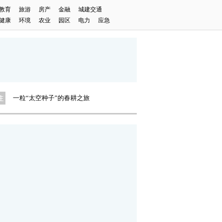
教育
旅游
房产
金融
城建交通
健康
环境
农业
园区
电力
应急
慢游中国城 | 五城联动共赴限时春景
一粒“太空种子”的春耕之旅
这组“密码”何解？
慢游中国城 | 五城联动共赴限时春景
一粒“太空种子”的春耕之旅