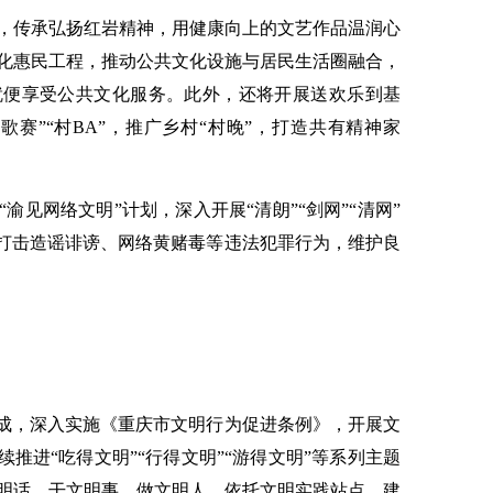
传承弘扬红岩精神，用健康向上的文艺作品温润心
化惠民工程，推动公共文化设施与居民生活圈融合，
就便享受公共文化服务。此外，还将开展送欢乐到基
赛”“村BA”，推广乡村“村晚”，打造共有精神家
网络文明”计划，深入开展“清朗”“剑网”“清网”
厉打击造谣诽谤、网络黄赌毒等违法犯罪行为，维护良
成，深入实施《重庆市文明行为促进条例》，开展文
续推进“吃得文明”“行得文明”“游得文明”等系列主题
明话、干文明事、做文明人。依托文明实践站点，建