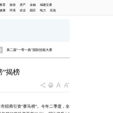
教育
旅游
房产
金融
城建交通
健康
环境
农业
园区
电力
应急
AIGC带你看山河远阔 寻人间烟火
向着幸福生活“奔跑”的土家山寨
第二届“一带一路”国际技能大赛
AIGC带你看山河远阔 寻人间烟火
向着幸福生活“奔跑”的土家山寨
榜”揭榜
全市招商引资“赛马榜”。今年二季度，全