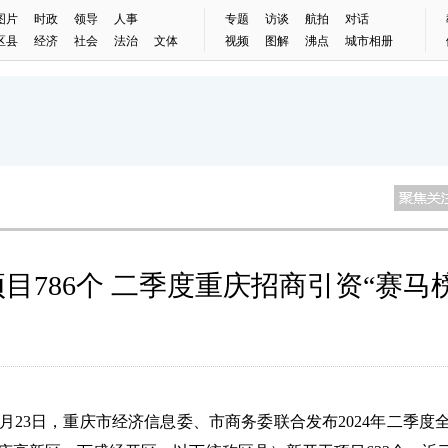
图片
时政
领导
人事
专题
访谈
航拍
对话
区县
经济
社会
法治
文体
视频
图解
沸点
城市相册
目786个 二季度重庆招商引资“赛马
23日，重庆市经济信息委、市商务委联合发布2024年二季度