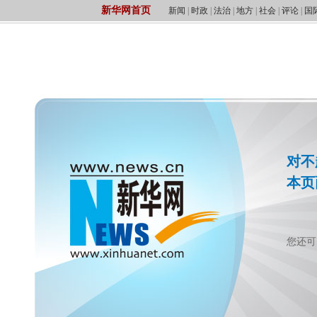
新华网首页
新闻
|
时政
|
法治
|
地方
|
社会
|
评论
|
国
尚
对不
本页
您还可