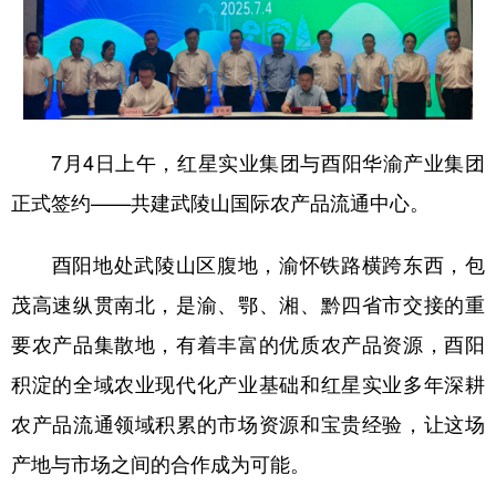
7月4日上午，红星实业集团与酉阳华渝产业集团
正式签约——共建武陵山国际农产品流通中心。
酉阳地处武陵山区腹地，渝怀铁路横跨东西，包
茂高速纵贯南北，是渝、鄂、湘、黔四省市交接的重
要农产品集散地，有着丰富的优质农产品资源，酉阳
积淀的全域农业现代化产业基础和红星实业多年深耕
农产品流通领域积累的市场资源和宝贵经验，让这场
产地与市场之间的合作成为可能。