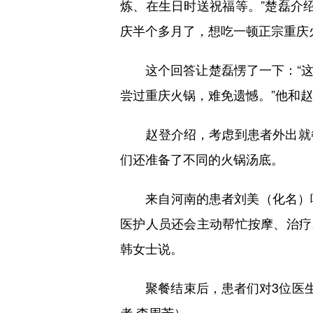
炼、在生日时送祝福等。”楚磊介
庆半个多月了，想吃一顿正宗重庆
这个回答让楚磊愣了一下：“这
尝过重庆火锅，难免遗憾。”他和
赵登介绍，考虑到患者外出就餐
们还准备了不同的火锅汤底。
来自河南的患者刘美（化名）吃
医护人员还会主动帮忙按摩、治疗
韩女士说。
聚餐结束后，患者们对3位医生十
者 李周芳）