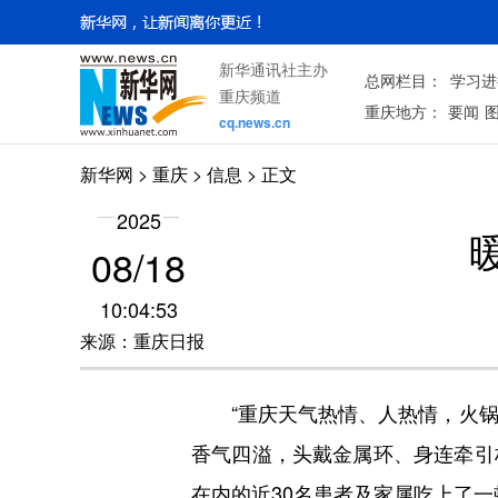
新华通讯社主办
总网栏目：
学习进
重庆频道
重庆地方：
要闻
cq.news.cn
新华网
>
重庆
> 信息 > 正文
2025
08/18
10:04:53
来源：重庆日报
“重庆天气热情、人热情，火锅也
香气四溢，头戴金属环、身连牵引
在内的近30名患者及家属吃上了