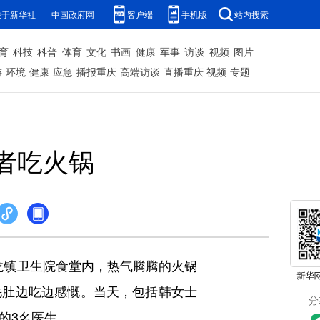
关于新华社
中国政府网
客户端
手机版
站内搜索
育
科技
科普
体育
文化
书画
健康
军事
访谈
视频
图片
游
环境
健康
应急
播报重庆
高端访谈
直播重庆
视频
专题
者吃火锅
龙镇卫生院食堂内，热气腾腾的火锅
毛肚边吃边感慨。当天，包括韩女士
的3名医生。