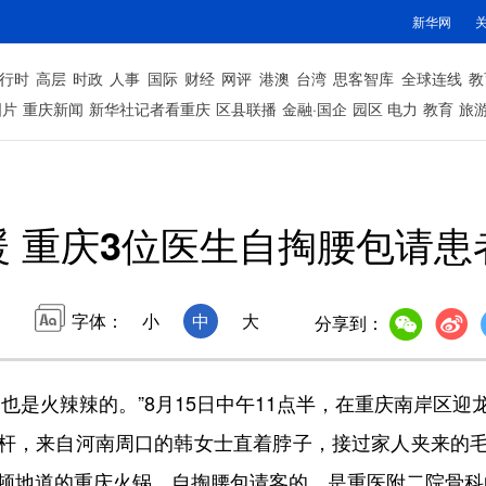
新华网
行时
高层
时政
人事
国际
财经
网评
港澳
台湾
思客智库
全球连线
教
图片
重庆新闻
新华社记者看重庆
区县联播
金融·国企
园区
电力
教育
旅
暖 重庆3位医生自掏腰包请患
字体：
小
中
大
分享到：
是火辣辣的。”8月15日中午11点半，在重庆南岸区迎
杆，来自河南周口的韩女士直着脖子，接过家人夹来的
一顿地道的重庆火锅，自掏腰包请客的，是重医附二院骨科