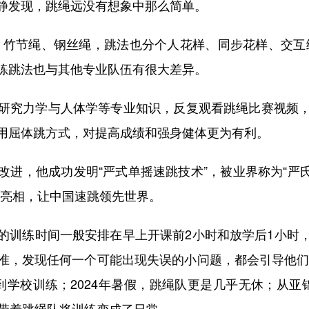
发现，跳绳远没有想象中那么简单。
竹节绳、钢丝绳，跳法也分个人花样、同步花样、交互绳
练跳法也与其他专业队伍有很大差异。
究力学与人体学等专业知识，反复观看跳绳比赛视频，
用屈体跳方式，对提高成绩和强身健体更为有利。
他成功发明“严式单摇速跳技术”，被业界称为“严氏速
上亮相，让中国速跳领先世界。
训练时间一般安排在早上开课前2小时和放学后1小时，
准，发现任何一个可能出现失误的小问题，都会引导他们反
到学校训练；2024年暑假，跳绳队更是几乎无休；从亚
静带着跳绳队将训练变成了日常。