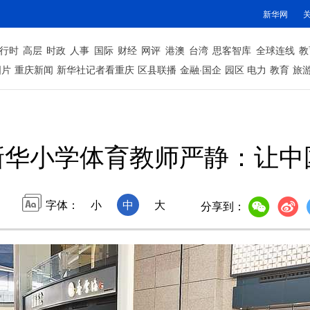
新华网
行时
高层
时政
人事
国际
财经
网评
港澳
台湾
思客智库
全球连线
教
图片
重庆新闻
新华社记者看重庆
区县联播
金融·国企
园区
电力
教育
旅
新华小学体育教师严静：让中
字体：
小
中
大
分享到：