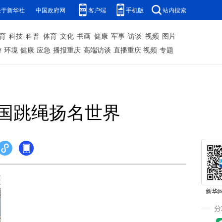
关于新华社
中国政府网
客户端
手机版
站内搜索
育
科技
科普
体育
文化
书画
健康
军事
访谈
视频
图片
游
环境
健康
应急
播报重庆
高端访谈
直播重庆
视频
专题
国跳绳扬名世界