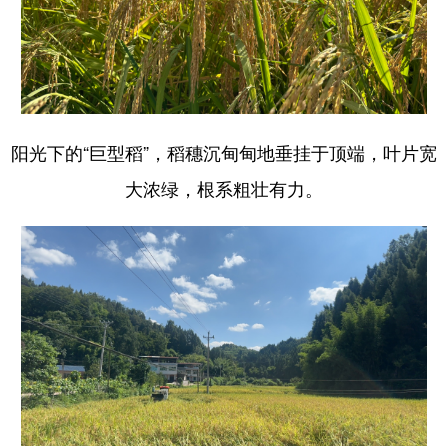
阳光下的“巨型稻”，稻穗沉甸甸地垂挂于顶端，叶片宽
大浓绿，根系粗壮有力。