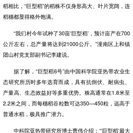
稻相比，“巨型稻”的稻株不仅身形高大、叶片宽阔，连
稻穗都显得格外饱满。
“我们村今年试种了30亩‘巨型稻’，预计亩产在700
公斤左右，总产量将达到21000公斤。”潼南区上和镇
团山村党支部副书记李建说。
据了解，“巨型稻6号”由中国科学院亚热带农业生
态研究所历时多年选育而成，具有抗倒伏、耐病虫、
产量高、生态效益好等多重优势。株高通常在1.8米至
2.2米之间，而每穗稻谷粒数可达350—450粒，远高于
普通水稻，极具推广潜力。
中科院亚热带研究所博士曹伟介绍：“‘巨型稻’最大