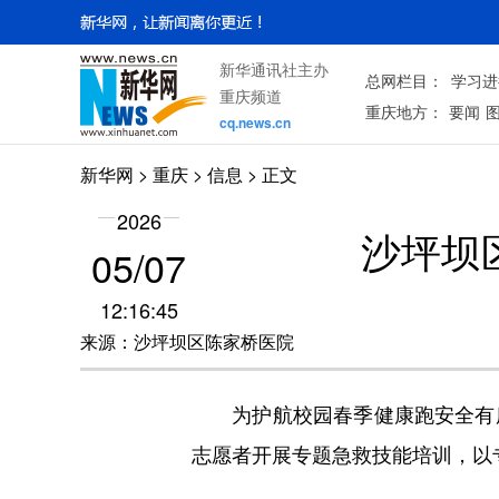
新华通讯社主办
总网栏目：
学习进
重庆频道
重庆地方：
要闻
cq.news.cn
新华网
>
重庆
> 信息 > 正文
2026
沙坪坝
05/07
12:16:45
来源：沙坪坝区陈家桥医院
为护航校园春季健康跑安全有序
志愿者开展专题急救技能培训，以