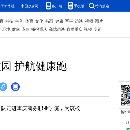
关于新华社
中国政府网
客户端
手机版
站内搜索
育
科技
科普
体育
文化
书画
健康
军事
访谈
视频
图片
游
环境
健康
应急
播报重庆
高端访谈
直播重庆
视频
专题
园 护航健康跑
队走进重庆商务职业学院，为该校