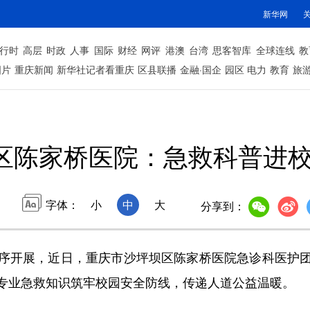
新华网
行时
高层
时政
人事
国际
财经
网评
港澳
台湾
思客智库
全球连线
教
图片
重庆新闻
新华社记者看重庆
区县联播
金融·国企
园区
电力
教育
旅
区陈家桥医院：急救科普进校
字体：
小
中
大
分享到：
开展，近日，重庆市沙坪坝区陈家桥医院急诊科医护团
专业急救知识筑牢校园安全防线，传递人道公益温暖。