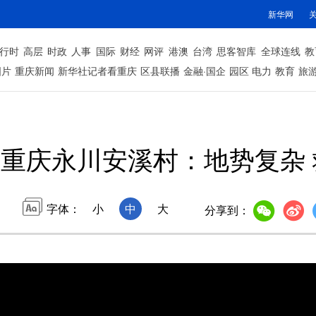
新华网
行时
高层
时政
人事
国际
财经
网评
港澳
台湾
思客智库
全球连线
教
图片
重庆新闻
新华社记者看重庆
区县联播
金融·国企
园区
电力
教育
旅
重庆永川安溪村：地势复杂
字体：
小
中
大
分享到：