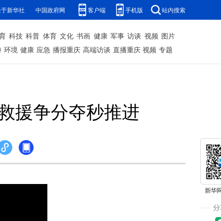
关于新华社
中国政府网
客户端
手机版
站内搜索
育
科技
科普
体育
文化
书画
健康
军事
访谈
视频
图片
游
环境
健康
应急
播报重庆
高端访谈
直播重庆
视频
专题
 救援争分夺秒推进