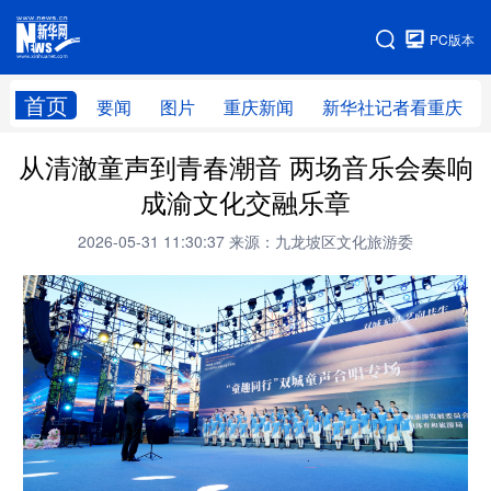
手机版
PC版本
网站地图
首页
要闻
图片
重庆新闻
新华社记者看重庆
从清澈童声到青春潮音 两场音乐会奏响
成渝文化交融乐章
2026-05-31 11:30:37
来源：九龙坡区文化旅游委