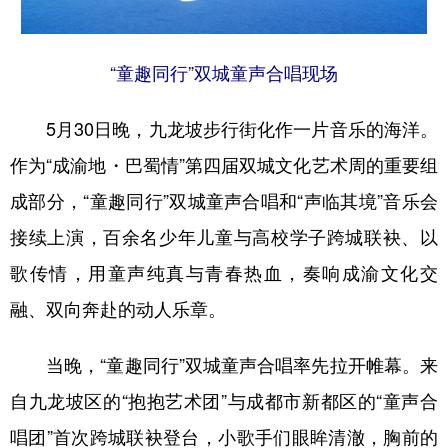
“童趣同行”双城童声合唱现场
5月30日晚，九龙坡步行街化作一片音乐的海洋。
作为“成渝地・巴蜀情”第四届双城文化艺术周的重要组
成部分，“童趣同行”双城童声合唱和“声临其境”音乐会
接续上演，百余名少年儿童与高校学子跨城联袂、以
歌传情，用童声纯真与青春热血，奏响成渝文化交
融、双向奔赴的动人乐章。
当晚，“童趣同行”双城童声合唱率先拉开帷幕。来
自九龙坡区的“抱抱艺术团”与成都市新都区的“童声合
唱团”首次跨城联袂登台，小歌手们眼眸清澈，胸前的