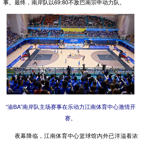
事。最终，南岸队以69:80不敌巴南宗申动力队。
“渝BA”南岸队主场赛事在乐动力江南体育中心激情开
赛。
夜幕降临，江南体育中心篮球馆内外已洋溢着浓