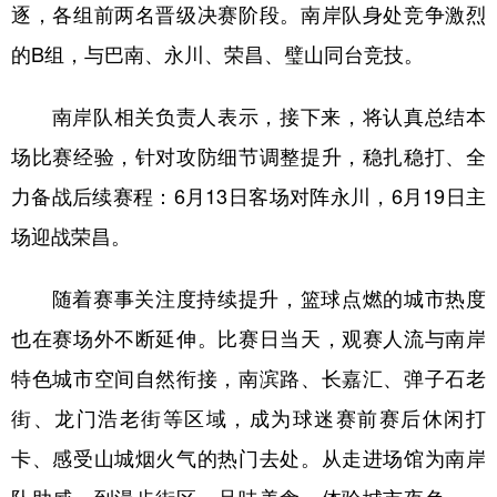
逐，各组前两名晋级决赛阶段。南岸队身处竞争激烈
的B组，与巴南、永川、荣昌、璧山同台竞技。
南岸队相关负责人表示，接下来，将认真总结本
场比赛经验，针对攻防细节调整提升，稳扎稳打、全
力备战后续赛程：6月13日客场对阵永川，6月19日主
场迎战荣昌。
随着赛事关注度持续提升，篮球点燃的城市热度
也在赛场外不断延伸。比赛日当天，观赛人流与南岸
特色城市空间自然衔接，南滨路、长嘉汇、弹子石老
街、龙门浩老街等区域，成为球迷赛前赛后休闲打
卡、感受山城烟火气的热门去处。从走进场馆为南岸