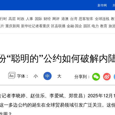
新华网
行时
高层
时政
人事
国际
财经
网评
港澳
台湾
思客智库
全球连线
教
图片
重庆新闻
新华社记者看重庆
区县联播
金融·国企
园区
电力
教育
旅
份“聪明的”公约如何破解内
字体：
小
中
大
分享到：
者李晓婷、赵佳乐、李爱斌、郑世昌）2025年12月1
这一多边公约的诞生在全球贸易领域引发广泛关注。这
作用？