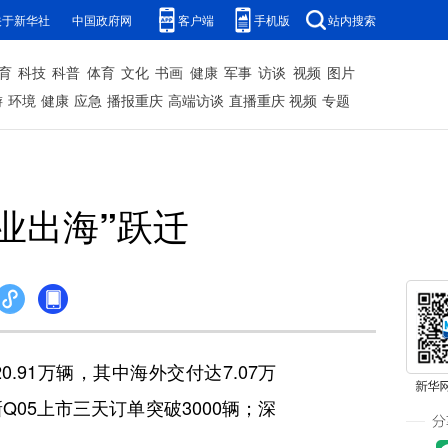
关于新华社
中国政府网
客户端
手机版
站内搜索
育
科技
科普
体育
文化
书画
健康
军事
访谈
视频
图片
游
环境
健康
应急
播报重庆
高端访谈
直播重庆
视频
专题
业出海”跃迁
91万辆，其中海外交付达7.07万
Q05上市三天订单突破3000辆；深