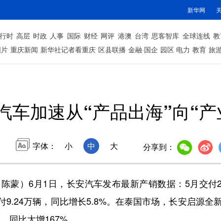
新华网
行时
高层
时政
人事
国际
财经
网评
港澳
台湾
思客智库
全球连线
教
图片
重庆新闻
新华社记者看重庆
区县联播
金融·国企
园区
电力
教育
旅
汽车加速从“产品出海”向“产
字体：
小
中
大
分享到：
）6月1日，长安汽车发布最新产销数据：5月交付20.
9.24万辆，同比增长5.8%。在泰国市场，长安启源全新
辆，同比大增167%。