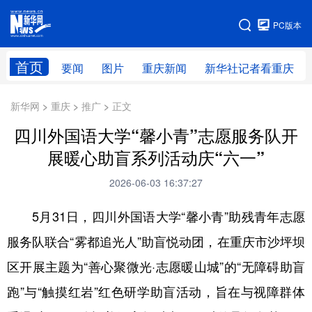
手机版
PC版本
网站地图
首页
要闻
图片
重庆新闻
新华社记者看重庆
新华网 > 重庆 > 推广 > 正文
四川外国语大学“馨小青”志愿服务队开
展暖心助盲系列活动庆“六一”
2026-06-03 16:37:27
5月31日，四川外国语大学“馨小青”助残青年志愿
服务队联合“雾都追光人”助盲悦动团，在重庆市沙坪坝
区开展主题为“善心聚微光·志愿暖山城”的“无障碍助盲
跑”与“触摸红岩”红色研学助盲活动，旨在与视障群体