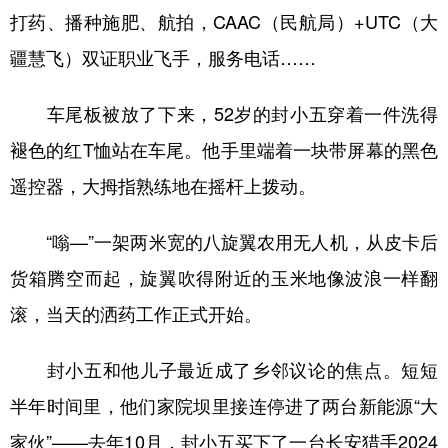
打药、播种施肥、航拍，CAAC（民航局）+UTC（大
疆慧飞）双证职业飞手，服务电话……
车尾板被放了下来，52岁的封小五穿着一件洗得
褪色的红T恤站在车尾。他手里端着一块带屏幕的黑色
遥控器，大拇指熟练地在摇杆上拨动。
“嗡—”一架两米宽的八旋翼农用无人机，从皮卡后
货箱腾空而起，旋翼吹得附近的玉米地像波浪一样翻
滚，当天的洒药工作正式开始。
封小五和他儿子最近成了乡邻议论的焦点。短短
半年时间里，他们家院坝里接连停进了两台新能源“大
家伙”——去年10月，封小五买下了一台长安猎手2024