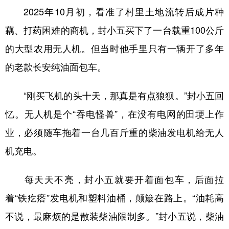
2025年10月初，看准了村里土地流转后成片种
藕、打药困难的商机，封小五买下了一台载重100公斤
的大型农用无人机。但当时他手里只有一辆开了多年
的老款长安纯油面包车。
“刚买飞机的头十天，那真是有点狼狈。”封小五回
忆。无人机是个“吞电怪兽”，在没有电网的田埂上作
业，必须随车拖着一台几百斤重的柴油发电机给无人
机充电。
每天天不亮，封小五就要开着面包车，后面拉
着“铁疙瘩”发电机和塑料油桶，颠簸在路上。“油耗高
不说，最麻烦的是散装柴油限制多。”封小五说，柴油