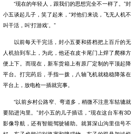
“现在的年轻人，跟我们的思想完全不一样了。”封
小五谈起儿子，笑了起来，“对他们来说，飞无人机不
叫干活，叫‘打游戏’。”
以前每天干完活，封小五要和搭档把上百斤的无
人机抬到车上，为此，他还在皮卡尾门上焊了爬梯方
便上下。而现在，新车货箱上有原厂定制的平顶起降
平台。打完药后，手指一拨，八轴飞机就稳稳降落在
平台上，放电枪一插就完事。
“以前乡村公路窄、弯道多，稍微不注意车轱辘就
要陷进沟里。”封小五的儿子插话，“现在这台车有3D
影像导航，还有智能驾驶辅助。就算深山沟里信号不
好，车子也能识别路宽和障碍物，车子的双悬架过烂