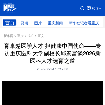
手机版
PC版本
网站地图
首页
要闻
图片
重庆新闻
新华社记者看重庆
新华网 > 重庆 > 推广 > 正文
育卓越医学人才 担健康中国使命——专
访重庆医科大学副校长邱景富谈2026新
医科人才选育之道
2026-06-24 17:17:30