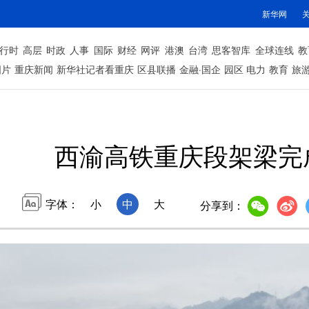
新华网
行时
高层
时政
人事
国际
财经
网评
港澳
台湾
思客智库
全球连线
教
图片
重庆新闻
新华社记者看重庆
区县联播
金融·国企
园区
电力
教育
旅
西渝高铁重庆段架梁完
字体：
小
中
大
分享到：