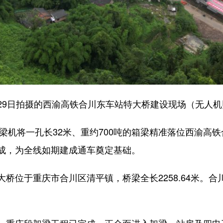
29日拍摄的西渝高铁合川东车站特大桥建设现场（无人
梁机将一孔长32米、重约700吨的箱梁精准落位西渝高
成，为全线如期建成通车奠定基础。
位于重庆市合川区清平镇，桥梁全长2258.64米。合
重庆段架梁工程已完成，正全面进入架梁、站房及四电