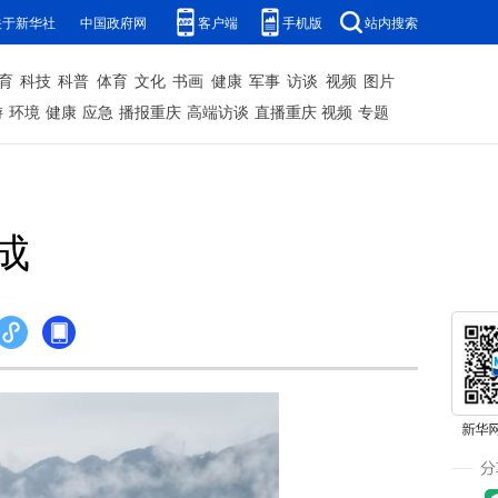
关于新华社
中国政府网
客户端
手机版
站内搜索
育
科技
科普
体育
文化
书画
健康
军事
访谈
视频
图片
游
环境
健康
应急
播报重庆
高端访谈
直播重庆
视频
专题
成