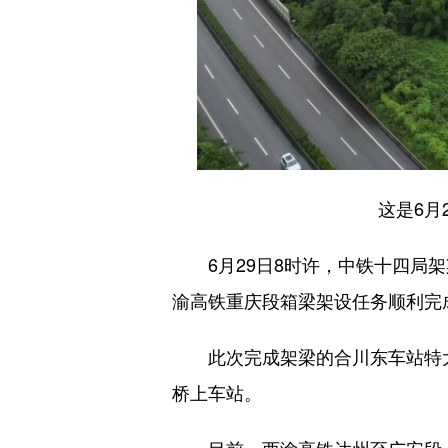
这是6月
6月29日8时许，中铁十四局架
渝高铁重庆段箱梁架设任务顺利完
此次完成架梁的合川东车站特大桥
桥上车站。
目前，西渝高铁达州至广安段、