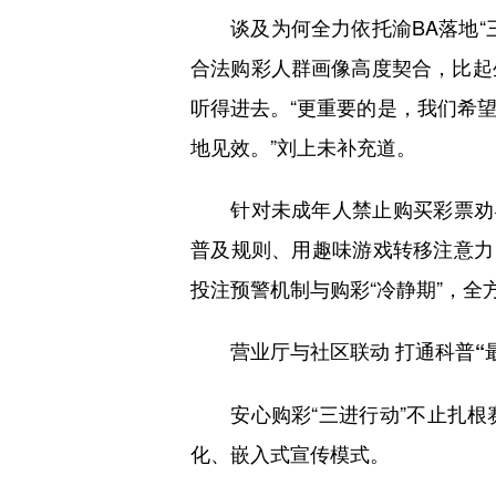
谈及为何全力依托渝BA落地“三
合法购彩人群画像高度契合，比起
听得进去。“更重要的是，我们希望
地见效。”刘上未补充道。
针对未成年人禁止购买彩票劝导
普及规则、用趣味游戏转移注意力
投注预警机制与购彩“冷静期”，
营业厅与社区联动 打通科普“
安心购彩“三进行动”不止扎根
化、嵌入式宣传模式。