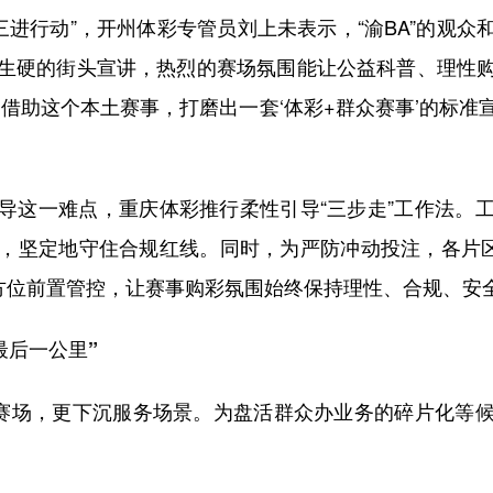
进行动”，开州体彩专管员刘上未表示，“渝BA”的观众
生硬的街头宣讲，热烈的赛场氛围能让公益科普、理性
借助这个本土赛事，打磨出一套‘体彩+群众赛事’的标
这一难点，重庆体彩推行柔性引导“三步走”工作法。工
，坚定地守住合规红线。同时，为严防冲动投注，各片区
全方位前置管控，让赛事购彩氛围始终保持理性、合规、安
最后一公里”
赛场，更下沉服务场景。为盘活群众办业务的碎片化等候