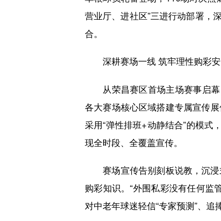
营业厅、进社区”三进行动部署，深
合。
深耕赛场一线 筑牢理性购彩
从荣昌赛区首场主场赛事启幕，
各大赛场核心区域搭建专属宣传展
采用“弹性排班+动静结合”的模式
现全时段、全覆盖宣传。
赛场宣传告别刻板说教，沉浸式
购彩知识。“外围私彩没有任何监
对中老年球迷轻信“专家预测”、追