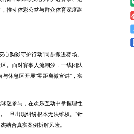
动”，推动体彩公益与群众体育深度融
心购彩守护行动”同步搬进赛场。
验区。面对赛事人流潮汐，一线团队
台与休息区开展“零距离微宣讲”，实
球迷参与，在欢乐互动中掌握理性
，一旦出现纠纷根本无法维权。”针
迪杰结合真实案例拆解风险。