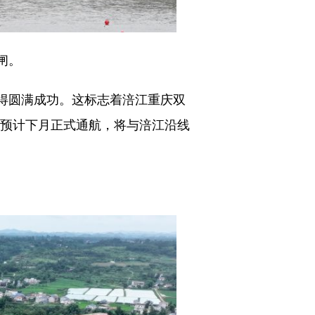
闸。
得圆满成功。这标志着涪江重庆双
闸预计下月正式通航，将与涪江沿线