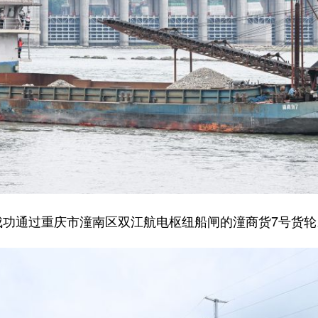
成功通过重庆市潼南区双江航电枢纽船闸的潼商货7号货轮