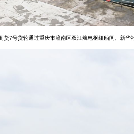
潼商货7号货轮通过重庆市潼南区双江航电枢纽船闸。新华社