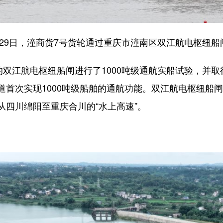
月29日，潼商货7号货轮通过重庆市潼南区双江航电枢纽船
双江航电枢纽船闸进行了1000吨级通航实船试验，并取
道首次实现1000吨级船舶的通航功能。双江航电枢纽船
从四川绵阳至重庆合川的“水上高速”。