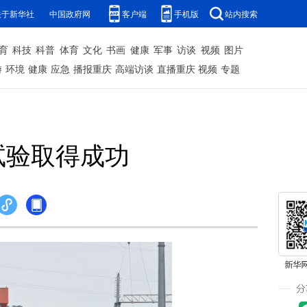
关于新华社
中国政府网
客户端
手机版
站内搜索
育
科技
科普
体育
文化
书画
健康
军事
访谈
视频
图片
游
环境
健康
应急
播报重庆
高端访谈
直播重庆
视频
专题
试验取得成功