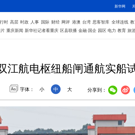
新华网
行时
高层
时政
人事
国际
财经
网评
港澳
台湾
思客智库
全球连线
教
图片
重庆新闻
新华社记者看重庆
区县联播
金融·国企
园区
电力
教育
旅
双江航电枢纽船闸通航实船
字体：
小
中
大
分享到：