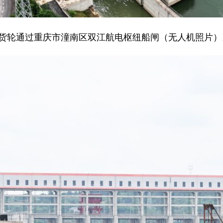
号货轮通过重庆市潼南区双江航电枢纽船闸（无人机照片）