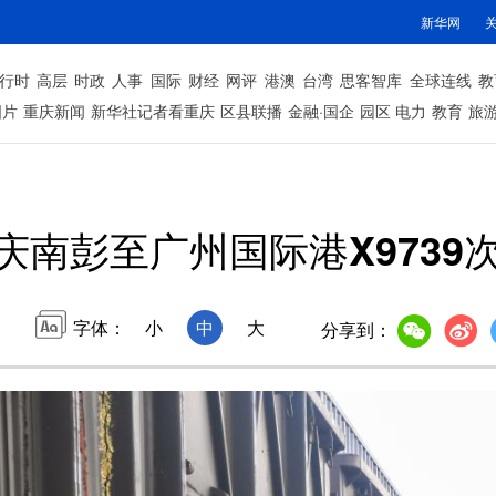
新华网
行时
高层
时政
人事
国际
财经
网评
港澳
台湾
思客智库
全球连线
教
图片
重庆新闻
新华社记者看重庆
区县联播
金融·国企
园区
电力
教育
旅
庆南彭至广州国际港X9739
字体：
小
中
大
分享到：