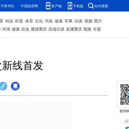
关于新华社
中国政府网
客户端
手机版
站内搜索
育
科技
科普
体育
文化
书画
健康
军事
访谈
视频
图片
游
环境
健康
应急
播报重庆
高端访谈
直播重庆
视频
专题
次新线首发