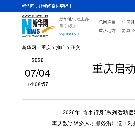
新华通讯社主办
总网栏目：
学习进
重庆频道
重庆地方：
要闻
cq.news.cn
新华网
>
重庆
> 推广 > 正文
2026
重庆启动
07/04
14:08:57
2026年“渝水行舟”系列活
重庆数字经济人才服务沿江巡回对