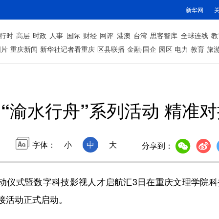
新华网
行时
高层
时政
人事
国际
财经
网评
港澳
台湾
思客智库
全球连线
教
图片
重庆新闻
新华社记者看重庆
区县联播
金融·国企
园区
电力
教育
旅
“渝水行舟”系列活动 精准
字体：
小
中
大
分享到：
动启动仪式暨数字科技影视人才启航汇3日在重庆文理学院科
接活动正式启动。