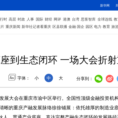
新华网
行时
高层
时政
人事
国际
财经
网评
港澳
台湾
思客智库
全球连线
教
图片
重庆新闻
新华社记者看重庆
区县联播
金融·国企
园区
电力
教育
旅
座到生态闭环 一场大会折
字体：
小
中
大
分享到：
量发展大会在重庆市渝中区举行。全国性顶级金融投资机
清晰的重庆产融发展脉络徐徐铺展：依托雄厚的制造业
伙人，贯通产业底座、直达完整产融生态闭环的发展路径