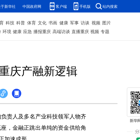
关于新华社
中国政府网
客户端
手机版
站内搜索
育
科技
科普
体育
文化
书画
健康
军事
访谈
视频
图片
游
环境
健康
应急
播报重庆
高端访谈
直播重庆
视频
专题
射重庆产融新逻辑
构负责人及多名产业科技领军人物齐
底座，金融正跳出单纯的资金供给角
正加速成形。