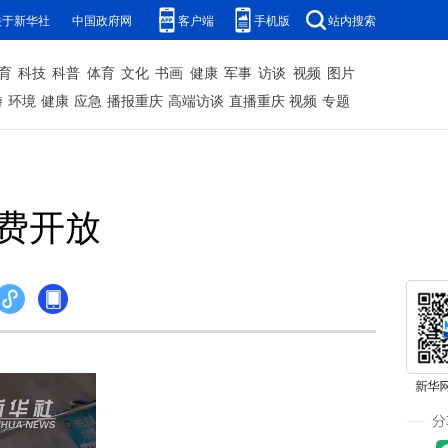
关于新华社
中国政府网
客户端
手机版
站内搜索
育
科技
科普
体育
文化
书画
健康
军事
访谈
视频
图片
游
环境
健康
应急
播报重庆
高端访谈
直播重庆
视频
专题
费开放