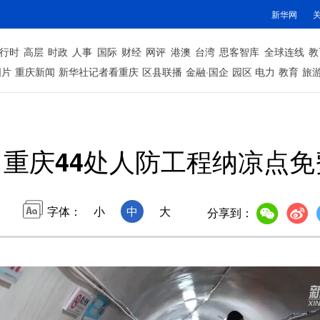
新华网
行时
高层
时政
人事
国际
财经
网评
港澳
台湾
思客智库
全球连线
教
图片
重庆新闻
新华社记者看重庆
区县联播
金融·国企
园区
电力
教育
旅
重庆44处人防工程纳凉点免
字体：
小
中
大
分享到：