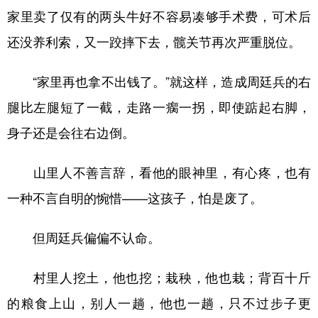
家里卖了仅有的两头牛好不容易凑够手术费，可术后
还没养利索，又一跤摔下去，髋关节再次严重脱位。
“家里再也拿不出钱了。”就这样，造成周廷兵的右
腿比左腿短了一截，走路一瘸一拐，即使踮起右脚，
身子还是会往右边倒。
山里人不善言辞，看他的眼神里，有心疼，也有
一种不言自明的惋惜——这孩子，怕是废了。
但周廷兵偏偏不认命。
村里人挖土，他也挖；栽秧，他也栽；背百十斤
的粮食上山，别人一趟，他也一趟，只不过步子更