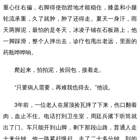
重心往右偏，右脚得使劲蹬地才能稳住，膝盖和小腿
轮流承重，久了就肿，肿了还得走。夏天一身汗，雨
天两脚泥，最怕的是冬天，冰凌子铺在石板路上，他
一脚踩滑，整个人摔出去，诊疗包甩出老远，里面的
药瓶哗哗响。
爬起来，拍拍泥，捡回包，接着走。
“只要病人需要，再难我也得去。”他说。
3年前，一位老人在屋顶捡瓦摔了下来，伤口翻着
肉，血止不住。电话打到卫生室，周廷兵撂下听筒就
出了门。车只能开到山脚，剩下那段山路，普通人走
十来分钟，他一路紧赶慢赶，走了二十多分钟，到的