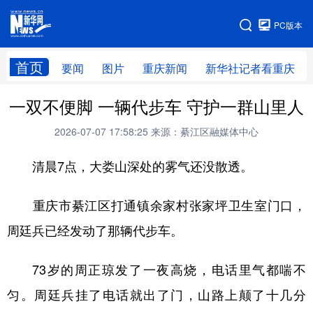
手机版
PC版本
网站地图
首页
要闻
图片
重庆新闻
新华社记者看重庆
一双不便脚 一辆代步车 守护一群山里人
2026-07-07 17:58:25
来源：綦江区融媒体中心
清晨7点，大娄山深处的雾气还没散透。
重庆市綦江区打通镇余家村张家坪卫生室门口，
周廷兵已经发动了那辆代步车。
73岁的周正琼发了一夜高烧，电话里气都喘不
匀。周廷兵挂了电话就出了门，山路上颠了十几分