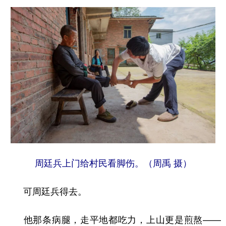
周廷兵上门给村民看脚伤。（周禹 摄）
可周廷兵得去。
他那条病腿，走平地都吃力，上山更是煎熬——