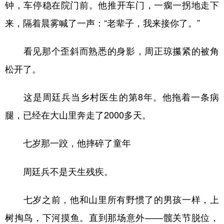
钟，车停稳在院门前。他推开车门，一瘸一拐地走下
来，隔着晨雾喊了一声：“老辈子，我来接你了。”
看见那个歪斜而熟悉的身影，周正琼攥紧的被角
松开了。
这是周廷兵当乡村医生的第8年。他拖着一条病
腿，已经在大山里奔走了2000多天。
七岁那一跤，他摔碎了童年
周廷兵不是天生残疾。
七岁之前，他和山里所有野惯了的男孩一样，上
树掏鸟，下河摸鱼。直到那场意外——髋关节脱位，