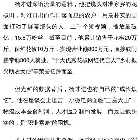
杨才进深谙流量的逻辑，他把镜头对准家乡的花
椒田，对准日出而作日落而息的农户，用最朴实的画
面打动了屏幕那头的人。上千个短视频，播放量破
亿，15.8万粉丝。截至目前，他累计销售干花椒20万
斤、保鲜花椒10万斤，实现营业额800万元，直接或间
接带动300人就业。“十大优秀花椒网红代言人”“乡村振
兴助农大使”等荣誉接踵而至。
但光鲜的数据背后，杨才进也有自己的“成长烦
恼”。他在座谈会上坦言，小微电商面临“三座大山”：
物流成本蚕食利润，人才匮乏制约发展，而最让他头
疼的，是“职业索赔”的困扰。
杨才进的困惑并非个例。万盛经开区的蜂农王军