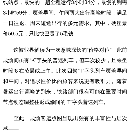
线站点，最快的一趟全程运行3小时34分，最慢的则需
3小时59分，覆盖早间、午间两大出行高峰时段，满足
一日往返、周末短途出行的多元需求。其中，硬座票
价50.5元，只比快巴贵了5毛钱。
这被业界解读为一次意味深长的“价格对位”。此前
成渝间虽有“K”字头的普速列车，但车次较少，且乘坐
时段多在凌晨或上午。此次四趟“T”字头列车覆盖早间
和午间，对追求性价比的旅客来说更有吸引力。随着
暑运出行高峰的到来，铁路部门很有可能在重要时间
节点动态调整往返成渝间的“T”字头普速列车。
至此，成渝客运版图呈现出独有的丰富性与层次
感——