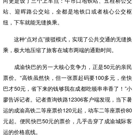
向更是设了三个上车点：牛市口地铁站、五桂桥公交
站、迎晖路公交站，全都是地铁口或者核心公交枢
纽，下车就能无缝换乘。
这种“点对点”接驳模式，实现了公共交通的无缝换
乘，极大地压缩了旅客在城市两端的通勤时间。
成渝快巴的另一大核心竞争力，正是50元的亲民
票价。“高铁虽然快，但一张票起码要100多元，坐快
巴才50元，省下来的钱够我在成都吃顿串串香了！”小
廖告诉记者。记者查询铁路12306客户端发现，当下暑
运的成渝高铁二等座票价120元起，动车二等座票价80
元起。便民快巴50元的票价，几乎击穿了成渝城际客
运的价格底线。