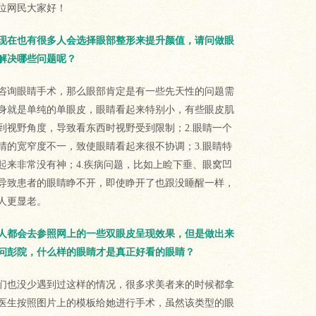
位网民大家好！
现在也有很多人会选择眼部整形来提升颜值，请问做眼
解决哪些问题呢？
咨询眼睛手术，那么眼部肯定是有一些先天性的问题需
身就是单纯的单眼皮，眼睛看起来特别小，有些眼皮肌
到视野角度，导致看东西时视野受到限制；2.眼睛一个
睛的宽窄度不一，致使眼睛看起来很不协调；3.眼睛特
起来非常没有神；4.疾病问题，比如上睑下垂、眼窝凹
导致患者的眼睛睁不开，即使睁开了也跟没睡醒一样，
人更显老。
人都会去参照网上的一些双眼皮呈现效果，但是做出来
问彭院，什么样的眼睛才是真正好看的眼睛？
们也没少遇到过这样的情况，很多求美者来的时候都拿
医生按照图片上的模板给她进行手术，虽然该类型的眼