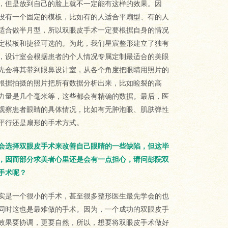
，但是放到自己的脸上就不一定能有这样的效果。因
没有一个固定的模板，比如有的人适合平扇型、有的人
适合做半月型，所以双眼皮手术一定要根据自身的情况
定模板和捷径可选的。为此，我们星宸整形建立了独有
，设计室会根据患者的个人情况专属定制最适合的美眼
先会将其带到眼鼻设计室，从各个角度把眼睛用照片的
根据拍摄的照片把所有数据分析出来，比如睑裂的高
力量是几个毫米等，这些都会有精确的数据。最后，医
观察患者眼睛的具体情况，比如有无肿泡眼、肌肤弹性
平行还是扇形的手术方式。
会选择双眼皮手术来改善自己眼睛的一些缺陷，但这毕
，因而部分求美者心里还是会有一点担心，请问彭院双
手术呢？
实是一个很小的手术，甚至很多整形医生最先学会的也
同时这也是最难做的手术。因为，一个成功的双眼皮手
效果要协调，更要自然，所以，想要将双眼皮手术做好