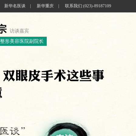
新华名医谈
|
新华重庆
|
联系我们:(023)-89187109
宗
访谈嘉宾
整形美容医院副院长