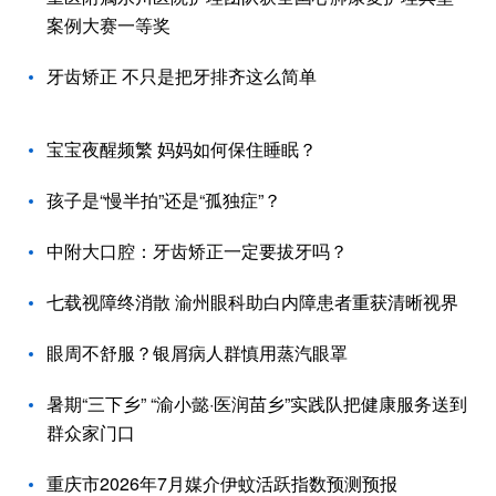
案例大赛一等奖
牙齿矫正 不只是把牙排齐这么简单
宝宝夜醒频繁 妈妈如何保住睡眠？
孩子是“慢半拍”还是“孤独症”？
中附大口腔：牙齿矫正一定要拔牙吗？
七载视障终消散 渝州眼科助白内障患者重获清晰视界
眼周不舒服？银屑病人群慎用蒸汽眼罩
暑期“三下乡” “渝小懿·医润苗乡”实践队把健康服务送到
群众家门口
重庆市2026年7月媒介伊蚊活跃指数预测预报