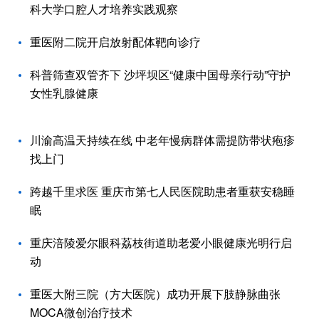
科大学口腔人才培养实践观察
重医附二院开启放射配体靶向诊疗
科普筛查双管齐下 沙坪坝区“健康中国母亲行动”守护
女性乳腺健康
川渝高温天持续在线 中老年慢病群体需提防带状疱疹
找上门
跨越千里求医 重庆市第七人民医院助患者重获安稳睡
眠
重庆涪陵爱尔眼科荔枝街道助老爱小眼健康光明行启
动
重医大附三院（方大医院）成功开展下肢静脉曲张
MOCA微创治疗技术