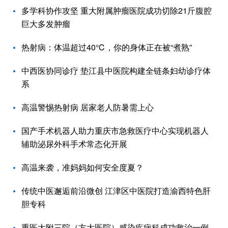
多学科协作攻坚 重大附属肿瘤医院成功切除21斤腹腔
巨大多发肿瘤
热射病：体温超过40℃，你的身体正在被“煮熟”
中西医协同诊疗 垫江县中医院构建全链条妇幼诊疗体
系
高温警惕热射病 居家老人防暑需上心
国产手术机器人助力重庆市急救医疗中心实现机器人
辅助泌尿外科手术常态化开展
高温来袭，准妈妈如何安全度夏？
传统中医邂逅前沿微创 江津区中医院打造渝西特色肝
胆专科
重医大附三院（方大医院）感染疾病科成功救治一例