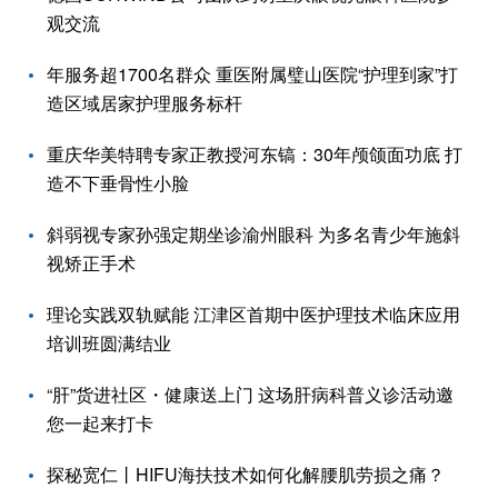
观交流
年服务超1700名群众 重医附属璧山医院“护理到家”打
造区域居家护理服务标杆
重庆华美特聘专家正教授河东镐：30年颅颌面功底 打
造不下垂骨性小脸
斜弱视专家孙强定期坐诊渝州眼科 为多名青少年施斜
视矫正手术
理论实践双轨赋能 江津区首期中医护理技术临床应用
培训班圆满结业
“肝”货进社区・健康送上门 这场肝病科普义诊活动邀
您一起来打卡
探秘宽仁丨HIFU海扶技术如何化解腰肌劳损之痛？