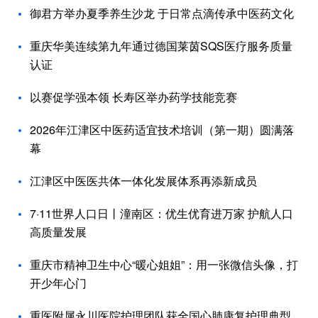
御君方举办夏季养生沙龙 于日常点滴传承中医药文化
重庆华美连续第九年通过德国莱茵SQS医疗服务质量
认证
以赛促学强本领 长寿区举办药学技能竞赛
2026年江津区中医药适宜技术培训（第一期）圆满落
幕
江津区中医医共体一体化发展体系再添新成员
7·11世界人口日丨潼南区：优生优育进万家 护航人口
高质量发展
重庆市精神卫生中心“暖心姐姐”：用一张微信头像，打
开少年心门
重医附属永川医院护理团队获全国心肺康复护理典型