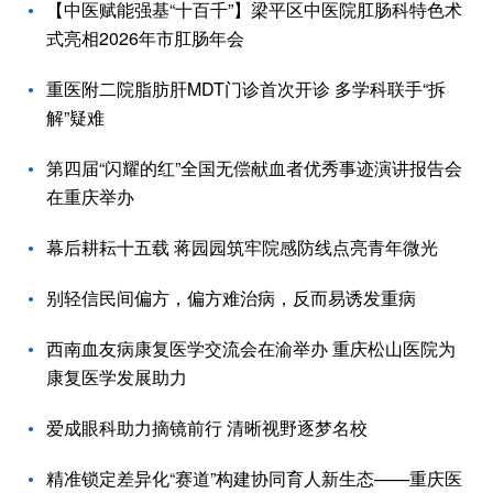
【中医赋能强基“十百千”】梁平区中医院肛肠科特色术
式亮相2026年市肛肠年会
重医附二院脂肪肝MDT门诊首次开诊 多学科联手“拆
解”疑难
第四届“闪耀的红”全国无偿献血者优秀事迹演讲报告会
在重庆举办
幕后耕耘十五载 蒋园园筑牢院感防线点亮青年微光
别轻信民间偏方，偏方难治病，反而易诱发重病
西南血友病康复医学交流会在渝举办 重庆松山医院为
康复医学发展助力
爱成眼科助力摘镜前行 清晰视野逐梦名校
精准锁定差异化“赛道”构建协同育人新生态——重庆医