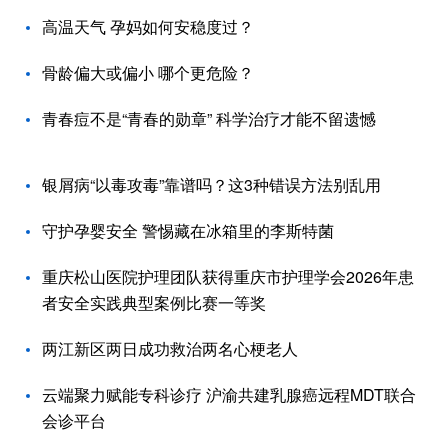
高温天气 孕妈如何安稳度过？
骨龄偏大或偏小 哪个更危险？
青春痘不是“青春的勋章” 科学治疗才能不留遗憾
银屑病“以毒攻毒”靠谱吗？这3种错误方法别乱用
守护孕婴安全 警惕藏在冰箱里的李斯特菌
重庆松山医院护理团队获得重庆市护理学会2026年患
者安全实践典型案例比赛一等奖
两江新区两日成功救治两名心梗老人
云端聚力赋能专科诊疗 沪渝共建乳腺癌远程MDT联合
会诊平台