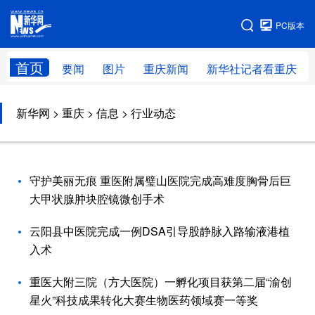
手机版
PC版本
网站地图
首页
要闻
图片
重庆新闻
新华社记者看重庆
新华网
>
重庆
> 信息 > 行业动态
守护美丽无痕 重医附属璧山医院完成高难度胸骨后巨
大甲状腺肿块腔镜微创手术
云阳县中医院完成一例DSA引导股静脉入路输液港植
入术
重医大附三院（方大医院）一孵化项目获第二届“渝创
星火”科技成果转化大赛生物医药领域赛一等奖