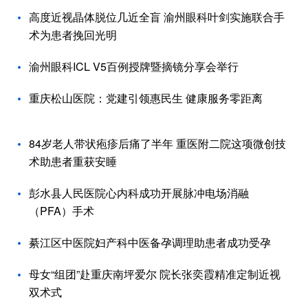
高度近视晶体脱位几近全盲 渝州眼科叶剑实施联合手
术为患者挽回光明
渝州眼科ICL V5百例授牌暨摘镜分享会举行
重庆松山医院：党建引领惠民生 健康服务零距离
84岁老人带状疱疹后痛了半年 重医附二院这项微创技
术助患者重获安睡
彭水县人民医院心内科成功开展脉冲电场消融
（PFA）手术
綦江区中医院妇产科中医备孕调理助患者成功受孕
母女“组团”赴重庆南坪爱尔 院长张奕霞精准定制近视
双术式