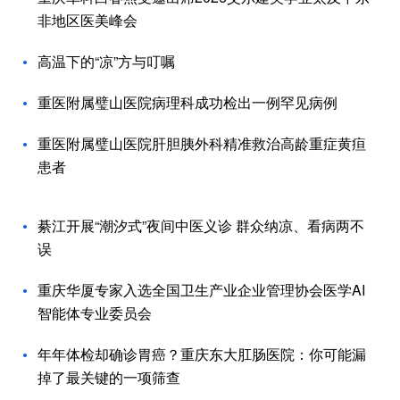
非地区医美峰会
高温下的“凉”方与叮嘱
重医附属璧山医院病理科成功检出一例罕见病例
重医附属璧山医院肝胆胰外科精准救治高龄重症黄疸
患者
綦江开展“潮汐式”夜间中医义诊 群众纳凉、看病两不
误
重庆华厦专家入选全国卫生产业企业管理协会医学AI
智能体专业委员会
年年体检却确诊胃癌？重庆东大肛肠医院：你可能漏
掉了最关键的一项筛查