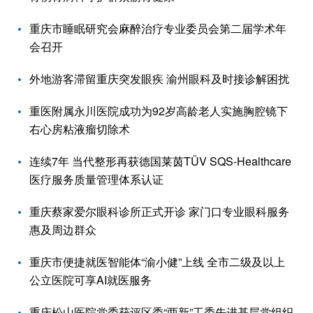
重庆市睡眠研究会麻醉治疗专业委员会第二届学术年
会召开
外地游客滞留重庆突发眼疾 渝州眼科及时接诊解困扰
重医附属永川医院成功为92岁高龄老人实施胸腔镜下
右心房粘液瘤切除术
连续7年 当代整形再获德国莱茵TÜV SQS-Healthcare
医疗服务质量管理体系认证
重庆蔡家爱尔眼科诊所正式开诊 家门口专业眼科服务
惠及周边群众
重庆市便捷就医智能体“渝小健”上线 全市二级及以上
公立医院可享AI就医服务
重庆松山医院党委获评区委“两新”工委先进基层党组织