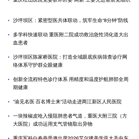
沙坪坝区：紧密型医共体联动，筑牢生命“8分钟”防线
多学科快速联动 重医附二院成功救治急性消化道大出
血患者
沙坪坝区陈家桥医院：打造全域眼底疾病筛查诊疗网
络体系守护群众眼健康
创新全流程特色诊疗体系 用精度和温度护航肺部全周
期健康
“渝见名医·百名博士来”活动走进两江新区人民医院
一块辣椒皮呛入慢阻肺患者气道，重医大附三院（方
大医院）成功运用支气管镜取出异物
重庆军科白春燕受邀出席2026艾尔建美学亚太及中东