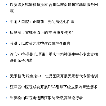
以赛练兵赋能精防提质 合川以赛促建筑牢基层服务网
底
中附大口腔：正畸前，先问清这七件事
应勤丽：雪域高原上的“中医康复使者”
蔡洪：以岐黄之术护佑边疆群众健康
渝心守护·暑期心理课丨重庆市精神卫生中心专家支招
暑期亲子沟通
无汞替代 绿色渝中｜仁品医院开展无汞替代专题培训
江津区中医院成功开展DSA引导下经皮穿刺胃造瘘术
重庆松山医院走进两江消防 致敬高温逆行者