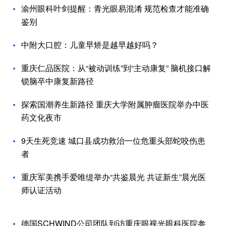
渝州眼科叶剑提醒：青光眼易混淆 规范检查才能准确
鉴别
中附大口腔：儿童早矫是越早越好吗？
重庆仁品医院：从“被动训练”到“主动康复” 脑机接口解
锁脑卒中康复新路径
探索国潮养生新路径 重庆大学附属肿瘤医院举办中医
药文化夜市
9天生死竞速 城口县成功救治一位危重头部蛇咬伤患
者
重庆军美携手爱唯缇举办“共鉴晨光 共证新生”晨光医
师认证活动
德国SCHWIND公司团队到访重庆眼视光眼科医院参