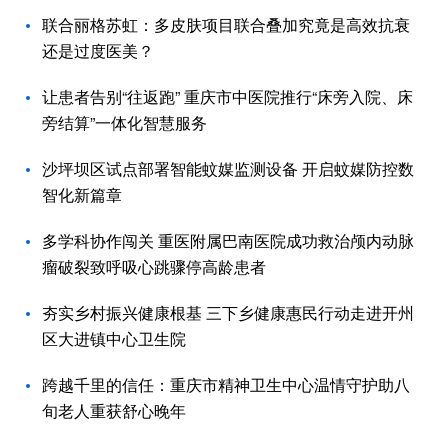
联合丽格苏虹：多皮肤项目联合叠加究竟是高效抗衰
还是过度医美？
让患者告别“往返跑” 重庆市中医院推行“床旁入院、床
旁结算”一体化智慧服务
沙坪坝区试点部署智能蚊媒监测设备 开启蚊媒防控数
智化新篇章
多学科协作闯关 重医附属巴南医院成功救治颅内动脉
瘤破裂致呼吸心跳骤停高龄患者
夯实乡村振兴健康根基 三下乡健康惠民行动走进开州
区大进镇中心卫生院
跨越千里的信任：重庆市精神卫生中心温情守护助八
旬老人重获舒心晚年