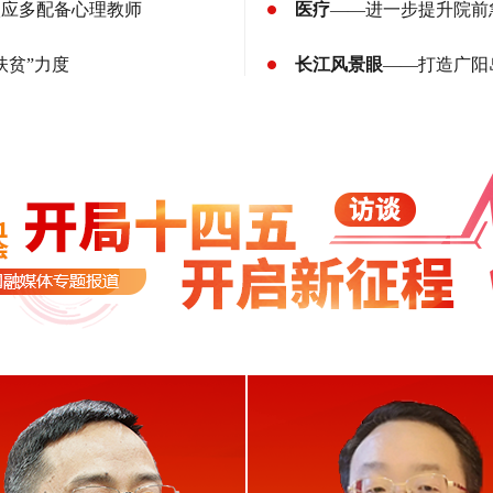
校应多配备心理教师
医疗
——进一步提升院前
扶贫”力度
长江风景眼
——打造广阳