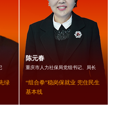
陈元春
记
重庆市人力社保局党组书记、局长
先绿
“组合拳”稳岗保就业 兜住民生
基本线