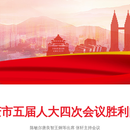
庆市五届人大四次会议胜利
陈敏尔唐良智王炯等出席 张轩主持会议